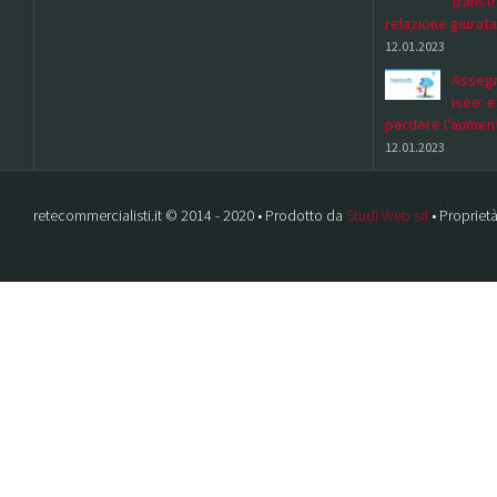
transf
relazione giurata
12.01.2023
Assegn
Isee: 
perdere l'aumen
12.01.2023
retecommercialisti.it © 2014 - 2020 • Prodotto da
Studi Web srl
• Proprietà