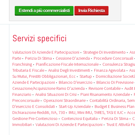
Estendi a più commercialisti
Invia Richiesta
Servizi specifici
Valutazioni Di Aziende E Partecipazioni
•
Strategie Di Investimento
•
Ass
Parte
•
Perizia Di Stima
•
Cessione D'azienda
•
Procedure Concorsuali
Franchising
•
Pianificazione Fiscale Internazionale
•
Consulenza Stragiu
Tributaria E Fiscale
•
Analisi Degli Investimenti
•
Finanza Agevolata
•
Ass
Su Mutui, Prestiti Obbligazionari, Ecc
•
Startup
•
Domiciliazione Societ
Aziende E Partecipazioni
•
Bilancio D'esercizio
•
Bilancio Di Previsione
Cessazione/acquisizione Ramo D'azienda
•
Revisore Contabile
•
Audit 
Finanziario
•
Analisi Situazioni Di Crisi
•
Piani Risanamento Aziendale
•
Preconcorsuale
•
Operazioni Straordinarie
•
Contabilità Ordinaria, Semp
D'esercizio E Consolidati
•
Start-Up Aziendale
•
Budget E Business Plan
Dichiarazione Redditi, IVA, 730
•
IMU, Mini IMU, TARES, TASI E IUC
•
Acce
Gestione Pre-Contenzioso
•
Contenziosi Equitalia
•
Perizia Di Stima
•
C
Immobiliari
•
Valutazioni Di Aziende E Partecipazioni
•
Trust E Attività F