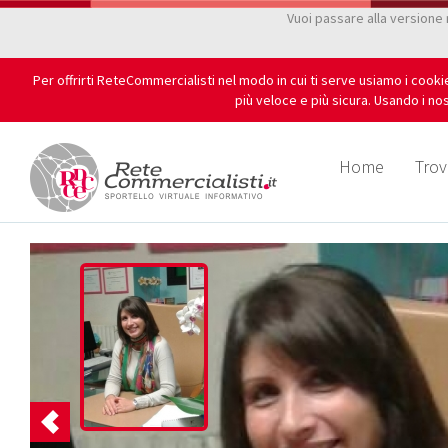
Vuoi passare alla versione
Per offrirti ReteCommercialisti nel modo in cui ti serve usiamo i cook
più veloce e più sicura. Usando i nos
Home
Trov