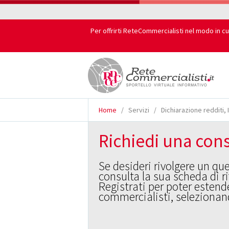
Per offrirti ReteCommercialisti nel modo in cu
Home
/
Servizi
/
Dichiarazione redditi, 
Richiedi una cons
Se desideri rivolgere un qu
consulta la sua scheda di r
Registrati per poter estende
commercialisti, selezionand