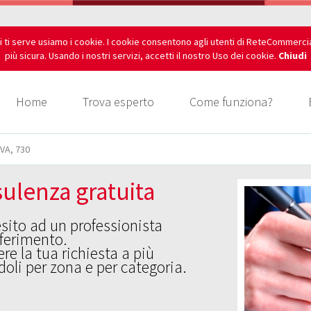
i ti serve usiamo i cookie. I cookie consentono agli utenti di ReteCommerci
più sicura. Usando i nostri servizi, accetti il nostro Uso dei cookie.
Chiudi
Home
Trova esperto
Come funziona?
IVA, 730
ulenza gratuita
esito ad un professionista
iferimento.
re la tua richiesta a più
oli per zona e per categoria.