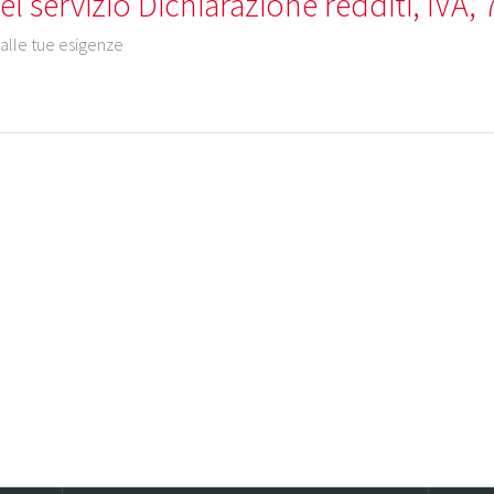
l servizio Dichiarazione redditi, IVA, 
 alle tue esigenze