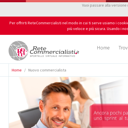
Vuoi passare alla versione
Per offrirti ReteCommercialisti nel modo in cui ti serve usiamo i cook
più veloce e più sicura. Usando i nos
Home
Trov
Home
/
Nuovo commercialista