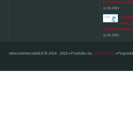
relazione giurata
12.01.2023
Assegn
Isee: 
perdere l'aumen
12.01.2023
retecommercialisti.it © 2014 - 2020 • Prodotto da
Studi Web srl
• Proprietà