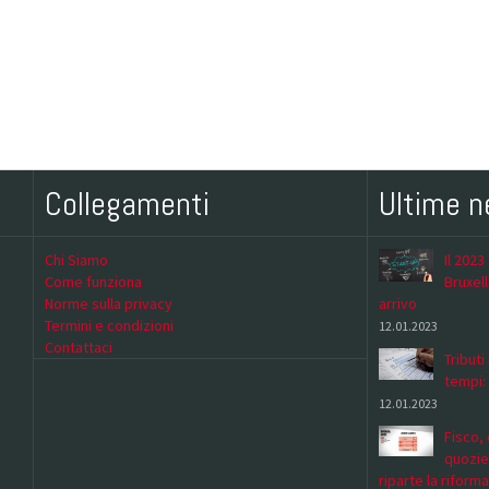
Collegamenti
Ultime 
Chi Siamo
Il 2023
Come funziona
Bruxell
Norme sulla privacy
arrivo
Termini e condizioni
12.01.2023
Contattaci
Tributi
tempi:
12.01.2023
Fisco, 
quozie
riparte la riforma