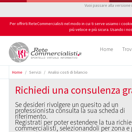
Vuoi passare alla versione
Per offrirti ReteCommercialisti nel modo in cui ti serve usiamo i cook
più veloce e più sicura. Usando i nos
Home
Trov
Home
/
Servizi
/
Analisi costi di bilancio
Richiedi una consulenza gr
Se desideri rivolgere un quesito ad un
professionista consulta la sua scheda di
riferimento.
Registrati per poter estendere la tua richie
commercialisti, selezionandoli per zona e 