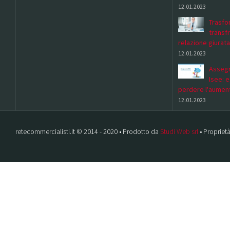
12.01.2023
Trasfor
transf
relazione giurata
12.01.2023
Assegn
Isee: 
perdere l'aumen
12.01.2023
retecommercialisti.it © 2014 - 2020 • Prodotto da
Studi Web srl
• Proprietà