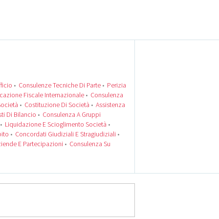
ficio
•
Consulenze Tecniche Di Parte
•
Perizia
icazione Fiscale Internazionale
•
Consulenza
Società
•
Costituzione Di Società
•
Assistenza
sti Di Bilancio
•
Consulenza A Gruppi
•
Liquidazione E Scioglimento Società
•
bito
•
Concordati Giudiziali E Stragiudiziali
•
ziende E Partecipazioni
•
Consulenza Su