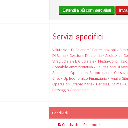
Estendi a più commercialisti
Invia
Servizi specifici
Valutazioni Di Aziende E Partecipazioni
•
Strat
Di Stima
•
Cessione D'azienda
•
Assistenza Co
Stragiudiziale E Giudiziale
•
Media-Conciliazio
Contabile-Amministrativa
•
Valutazione Di Azi
Societari
•
Operazioni Straordinarie
•
Cessazi
Check-Up Economico-Finanziario
•
Analisi Sit
Operazioni Straordinarie
•
Perizia Di Stima
•
C
Passaggio Generazionale
•
Condividi
Condividi su Facebook