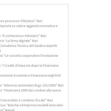
ovo processo Tributario” Bari
’imposta su valore aggiunto:normativa e
“Il contenzioso tributario” Bari
o “La firma digitale” Bari
Consulenza Tecnica del Giudice:aspetti
i
io “Le società cooperative:l’evoluzione
“I Crediti d’imposta dopo la Finanziaria
evisione Economico-Finanziaria negli Enti
o “Interessi automatici DLgs 231/2002” Bari
 “Finanziaria 2003:dai condoni alla nuova
“Concordato e condono fiscale” Bari
sso “Banche ed Imprese:modelli innovativi
ema” Napoli