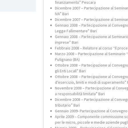
finanziamento” Pescara
O
rapporto (a pagamento) oppure si rivolga da un le
Dicembre 2007 – Partecipazione al Seminari
lavorista ovvero ad un sindacato. Dott. Tito Papa
IVA” Bari
t.papa@mltconsulting.it
Dicembre 2007 – Partecipazione al Seminario
Gennaio 2008 – Partecipazione al Convegno 
Legge Fallimentare” Bari
Dott. Rag. TITO SPIRO PAPA
Gennaio 2008 – Partecipazione al Seminario
imprese” Bari
Febbraio 2008 – Relatore al corso “Il proces
Marzo 2008 – Partecipazione al Seminario “
Putignano (BA)
Ottobre 2008 – Partecipazione al Convegno
gli Enti Locali” Bari
Ottobre 2008 – Partecipazione al Convegno 
d’esercizio, limiti e modi di superamento” 
Novembre 2008 – Partecipazione al Convegn
a responsabilità limitata” Bari
Dicembre 2008 – Partecipazione al Convegno
tributario” Bari
Gennaio 2009- Partecipazione al Convegno “I
Aprile 2009 – Componente commissione scien
per le micro, piccole e medie aziende pugl