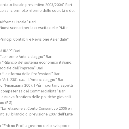
cordato fiscale preventivo 2003/2004” Bari
e sanzioni nelle riforme delle società e del
Riforma Fiscale” Bari
uovi scenari per la crescita delle PMI in
Principi Contabili e Revisione Aziendale”
à IRAP” Bari
Le norme Antiriciclaggio” Bari
 “Rilancio del sistema economico italiano:
sociale dell’impresa” Bari
“La riforma delle Professioni” Bari
Art. 2381 c.c. – L’Antiriciclaggio” Bari
“Finanziaria 2007: I Più importanti aspetti
i competenza del Commercialista” Bari
a nuova frontiera delle politiche giovanili
bio (PG)
“La relazione al Conto Consuntivo 2006 e i
nti sul bilancio di previsione 2007 dell’Ente
 per le ore
Gli accordi economici collettivi (AEC)
n privato
prevedono che in caso di cessazione del
“Enti no Profit: governo dello sviluppo e
fine
rapporto di agenzia, all’agente spetti