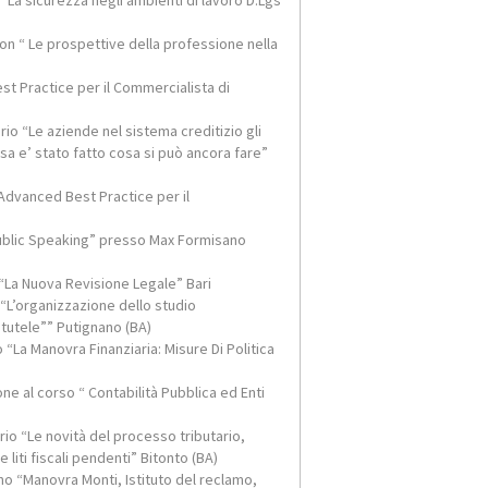
“La sicurezza negli ambienti di lavoro D.Lgs
on “ Le prospettive della professione nella
st Practice per il Commercialista di
o “Le aziende nel sistema creditizio gli
cosa e’ stato fatto cosa si può ancora fare”
Advanced Best Practice per il
Public Speaking” presso Max Formisano
“La Nuova Revisione Legale” Bari
“L’organizzazione dello studio
tutele”” Putignano (BA)
“La Manovra Finanziaria: Misure Di Politica
 al corso “ Contabilità Pubblica ed Enti
io “Le novità del processo tributario,
 liti fiscali pendenti” Bitonto (BA)
o “Manovra Monti, Istituto del reclamo,