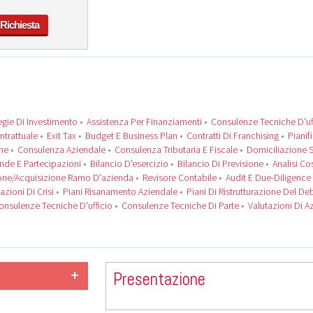
 Richiesta
egie Di Investimento
•
Assistenza Per Finanziamenti
•
Consulenze Tecniche D'uf
ntrattuale
•
Exit Tax
•
Budget E Business Plan
•
Contratti Di Franchising
•
Pianif
ne
•
Consulenza Aziendale
•
Consulenza Tributaria E Fiscale
•
Domiciliazione 
ende E Partecipazioni
•
Bilancio D'esercizio
•
Bilancio Di Previsione
•
Analisi Co
one/acquisizione Ramo D'azienda
•
Revisore Contabile
•
Audit E Due-Diligence
uazioni Di Crisi
•
Piani Risanamento Aziendale
•
Piani Di Ristrutturazione Del De
onsulenze Tecniche D'ufficio
•
Consulenze Tecniche Di Parte
•
Valutazioni Di A
Presentazione