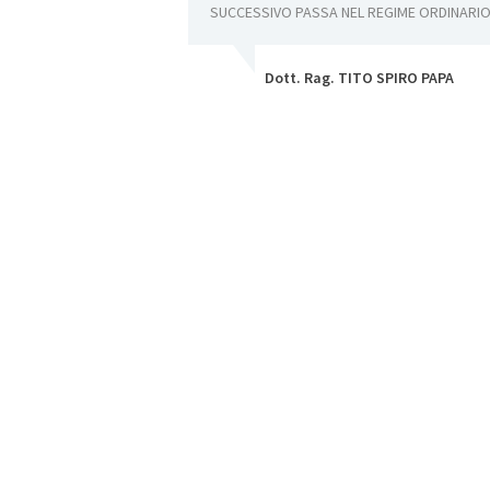
ti: l’indennità di
SUCCESSIVO PASSA NEL REGIME ORDINARI
à suppletiva di clientela-
Dott. Rag. TITO SPIRO PAPA
PA