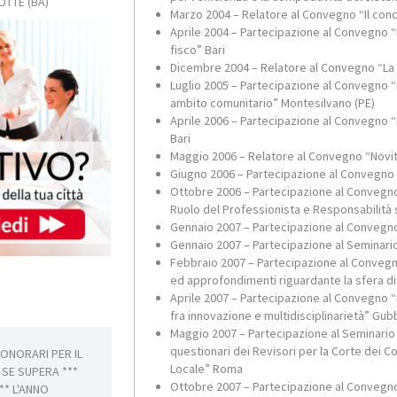
ROTTE
(BA)
Marzo 2004 – Relatore al Convegno “Il con
Aprile 2004 – Partecipazione al Convegno “L
fisco” Bari
Dicembre 2004 – Relatore al Convegno “La 
Luglio 2005 – Partecipazione al Convegno “N
ambito comunitario” Montesilvano (PE)
Aprile 2006 – Partecipazione al Convegno “
Bari
Maggio 2006 – Relatore al Convegno “Novit
Giugno 2006 – Partecipazione al Convegno “
Ottobre 2006 – Partecipazione al Convegno
Ruolo del Professionista e Responsabilità 
Gennaio 2007 – Partecipazione al Convegno 
Gennaio 2007 – Partecipazione al Seminario “
Febbraio 2007 – Partecipazione al Convegno 
ed approfondimenti riguardante la sfera d
Aprile 2007 – Partecipazione al Convegno “L
fra innovazione e multidisciplinarietà” Gub
Maggio 2007 – Partecipazione al Seminario 
questionari dei Revisori per la Corte dei Co
ONORARI PER IL
Si certamente dovrà farsi restribuire
Locale” Roma
SE SUPERA ***
effettivamente lavorate. Mi contatti i
Ottobre 2007 – Partecipazione al Convegno 
*** L'ANNO
per il servizio conteggio retribuzioni 