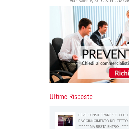
Via F. Valente, 23 - CASTELLANA G
Ultime Risposte
collettivi (AEC)
DEVE CONSIDERARE SOLO GLI 
o di cessazione del
RAGGIUNGIMENTO DEL TETTO. 
ll’agente spetti
***.*** MA RESTA ENTRO I ***.