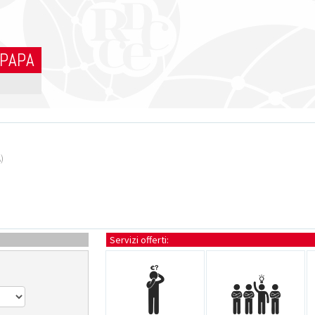
 PAPA
)
Servizi offerti: