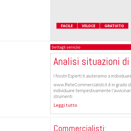
FACILE
VELOCE
GRATUITO
Dettagli servizio
Analisi situazioni di 
I Nostri Esperti ti aiuteranno a individua
www.ReteCommercialisti.it è in grado di g
individuare tempestivamente l’avvicinarsi 
strumenti.
Leggi tutto
Commercialisti: