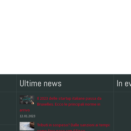
Ultime news
In e
Il 2023 delle startup italiane passa da
Bruxelles. Ecco le principali norme in
arrivo
12.01.2023
Tributi in sospeso? Dalle sanzioni ai tempi:
come fare pace con il Fisco