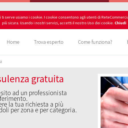
i ti serve usiamo i cookie. I cookie consentono agli utenti di ReteCommerci
più sicura. Usando i nostri servizi, accetti il nostro Uso dei cookie.
Chiudi
Home
Trova esperto
Come funziona?
si
ulenza gratuita
esito ad un professionista
iferimento.
re la tua richiesta a più
oli per zona e per categoria.