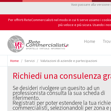
Vuoi passare alla versione
Per offrirti ReteCommercialisti nel modo in cui ti serve usiamo i cook
più veloce e più sicura. Usando i nos
Home
Trov
Home
/
Servizi
/
Valutazioni di aziende e partecipazioni
Richiedi una consulenza gr
Se desideri rivolgere un quesito ad un
professionista consulta la sua scheda di
riferimento.
Registrati per poter estendere la tua richie
commercialisti, selezionandoli per zona e 