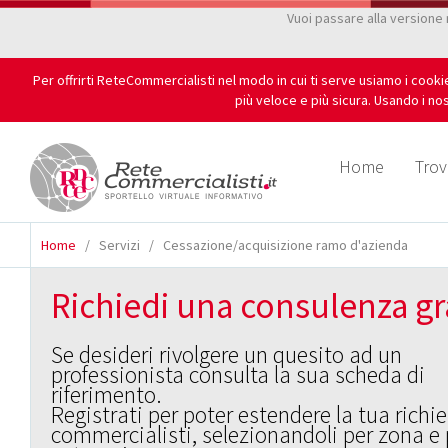
Vuoi passare alla versione
Per offrirti ReteCommercialisti nel modo in cui ti serve usiamo i cook
più veloce e più sicura. Usando i nos
Home
Trov
Home
/
Servizi
/
Cessazione/acquisizione ramo d'azienda
Richiedi una consulenza gr
Se desideri rivolgere un quesito ad un
professionista consulta la sua scheda di
riferimento.
Registrati per poter estendere la tua richie
commercialisti, selezionandoli per zona e 