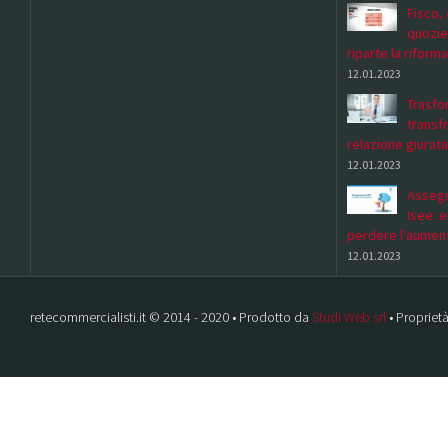
Fisco, 
quozie
riparte la riforma
12.01.2023
Trasfor
transf
relazione giurata
12.01.2023
Assegn
Isee: 
perdere l'aumen
12.01.2023
retecommercialisti.it © 2014 - 2020 • Prodotto da
Studi Web srl
• Proprietà