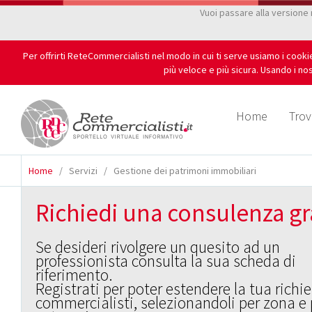
Vuoi passare alla versione
Per offrirti ReteCommercialisti nel modo in cui ti serve usiamo i cook
più veloce e più sicura. Usando i nos
Home
Trov
Home
/
Servizi
/
Gestione dei patrimoni immobiliari
Richiedi una consulenza gr
Se desideri rivolgere un quesito ad un
professionista consulta la sua scheda di
riferimento.
Registrati per poter estendere la tua richie
commercialisti, selezionandoli per zona e 