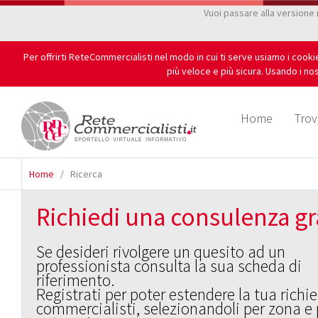
Vuoi passare alla versione
Per offrirti ReteCommercialisti nel modo in cui ti serve usiamo i cook
più veloce e più sicura. Usando i nos
Home
Trov
Home
/
Ricerca
Richiedi una consulenza gr
Se desideri rivolgere un quesito ad un
professionista consulta la sua scheda di
riferimento.
Registrati per poter estendere la tua richie
commercialisti, selezionandoli per zona e 