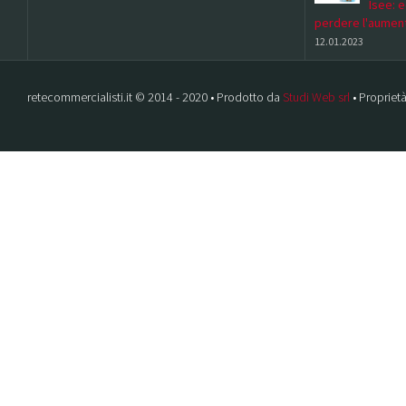
Isee: 
perdere l'aumen
12.01.2023
retecommercialisti.it © 2014 - 2020 • Prodotto da
Studi Web srl
• Proprietà